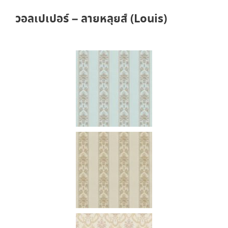
วอลเปเปอร์ – ลายหลุยส์ (Louis)