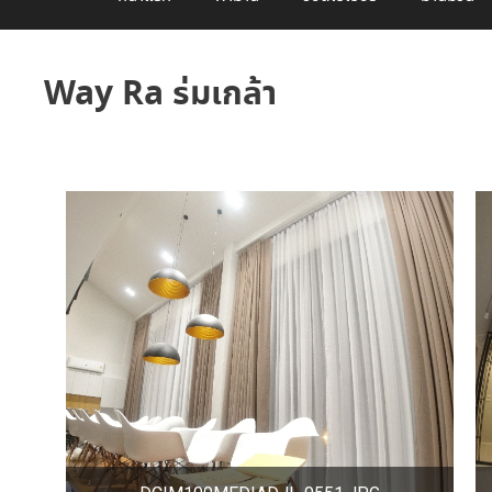
Way Ra ร่มเกล้า