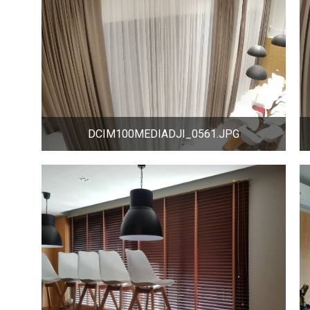
DCIM100MEDIADJI_0561.JPG